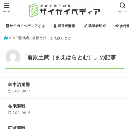
MENU
SEARCH
サイガイペディアとは
運営者情報
執筆者紹介
参考
HOME
投稿者 : 前原土武（まえはらとむ）
「前原土武（まえはらとむ）」の記事
車中泊避難
2021.08.17
在宅避難
2021.08.16
広域避難