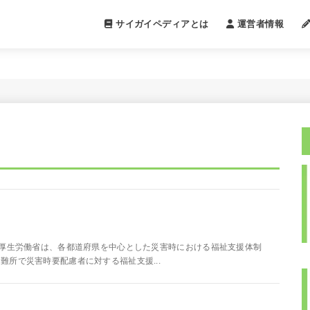
サイガイペディアとは
運営者情報
の略のことです。 厚生労働省は、各都道府県を中心とした災害時における福祉支援体制
所で災害時要配慮者に対する福祉支援...