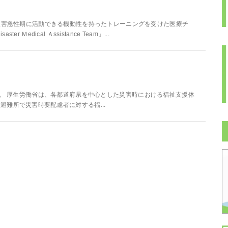
「災害急性期に活動できる機動性を持ったトレーニングを受けた医療チ
edical Ａssistance Team」...
amの略のことです。 厚生労働省は、各都道府県を中心とした災害時における福祉支援体
難所で災害時要配慮者に対する福...