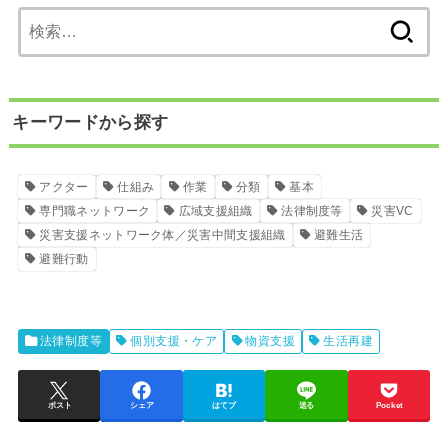
検
索:
キーワードから探す
アクター
仕組み
作業
分類
基本
専門職ネットワーク
広域支援組織
法律制度等
災害VC
災害支援ネットワーク体／災害中間支援組織
避難生活
避難行動
法律制度等
個別支援・ケア
物資支援
生活再建
ポスト
シェア
はてブ
送る
Pocket