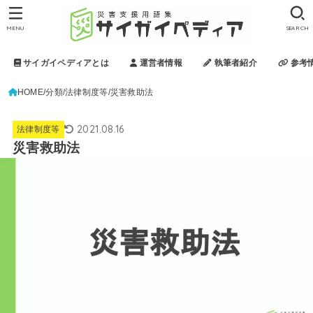
MENU
SEARCH
サイガイペディアとは
運営者情報
執筆者紹介
参考
HOME
分類
法律制度等
災害救助法
2021.08.16
法律制度等
災害救助法