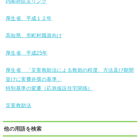
内閣府防災リンク
厚生省、平成１２年
高知県、市町村職員向け
厚生省 平成25年
厚生省 「災害救助法による救助の程度、方法及び期間
並びに実費弁償の基準」
特別基準の変遷（応急仮設住宅関係）
災害救助法
他の用語を検索