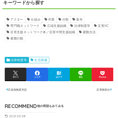
キーワードから探す
アクター
仕組み
作業
分類
基本
専門職ネットワーク
広域支援組織
法律制度等
災害VC
災害支援ネットワーク体／災害中間支援組織
避難生活
避難行動
法律制度等
生活再建
ポスト
シェア
はてブ
送る
Pocket
応急危険度判定
災害救助法
RECOMMEND
2021.03.08