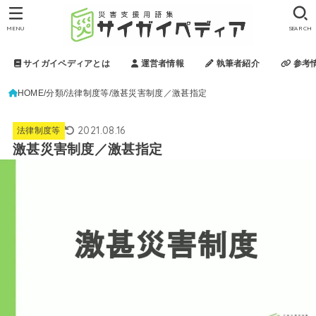
MENU
SEARCH
サイガイペディアとは
運営者情報
執筆者紹介
参考
HOME
分類
法律制度等
激甚災害制度／激甚指定
2021.08.16
法律制度等
激甚災害制度／激甚指定