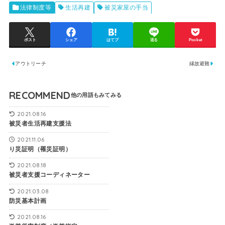
法律制度等
生活再建
被災家屋の手当
ポスト
シェア
はてブ
送る
Pocket
アウトリーチ
縁故避難
RECOMMEND
2021.08.16
被災者生活再建支援法
2021.11.06
り災証明（罹災証明）
2021.08.18
被災者支援コーディネーター
2021.03.08
防災基本計画
2021.08.16