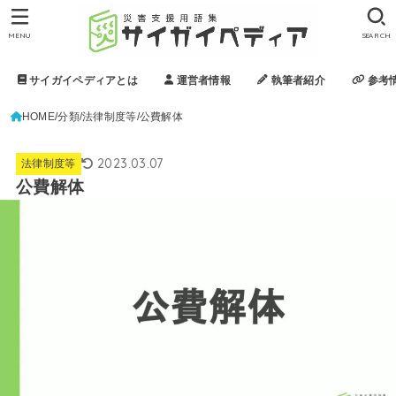
MENU
SEARCH
サイガイペディアとは
運営者情報
執筆者紹介
参考
HOME
分類
法律制度等
公費解体
2023.03.07
法律制度等
公費解体