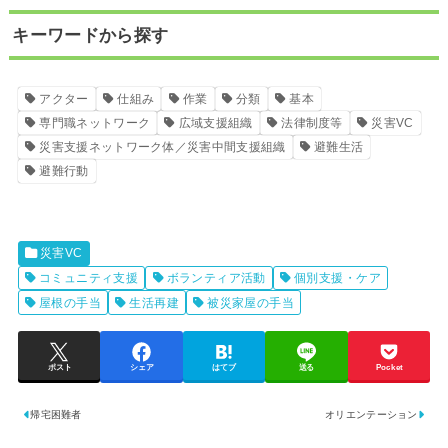
キーワードから探す
アクター
仕組み
作業
分類
基本
専門職ネットワーク
広域支援組織
法律制度等
災害VC
災害支援ネットワーク体／災害中間支援組織
避難生活
避難行動
災害VC
コミュニティ支援
ボランティア活動
個別支援・ケア
屋根の手当
生活再建
被災家屋の手当
ポスト
シェア
はてブ
送る
Pocket
帰宅困難者
オリエンテーション