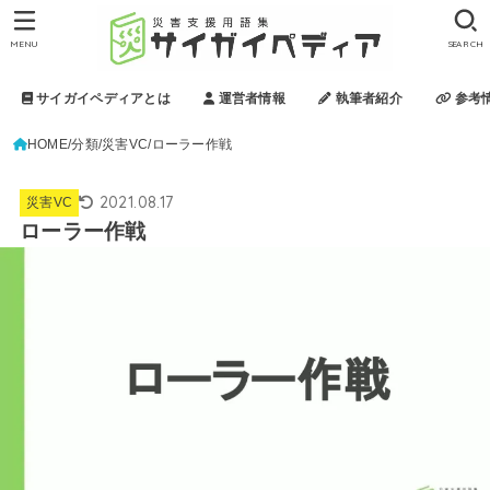
MENU
SEARCH
サイガイペディアとは
運営者情報
執筆者紹介
参考
HOME
分類
災害VC
ローラー作戦
2021.08.17
災害VC
ローラー作戦