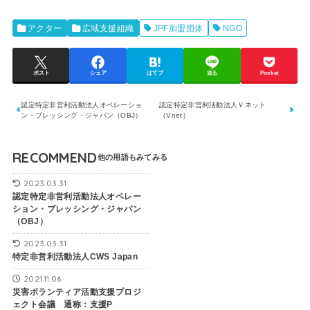
アクター
広域支援組織
JPF加盟団体
NGO
ポスト
シェア
はてブ
送る
Pocket
認定特定非営利活動法人オペレーショ
認定特定非営利活動法人Ｖネット
ン・ブレッシング・ジャパン（OBJ）
（Vnet）
RECOMMEND
2023.03.31
認定特定非営利活動法人オペレー
ション・ブレッシング・ジャパン
（OBJ）
2023.03.31
特定非営利活動法人CWS Japan
2021.11.06
災害ボランティア活動支援プロジ
ェクト会議 通称：支援P