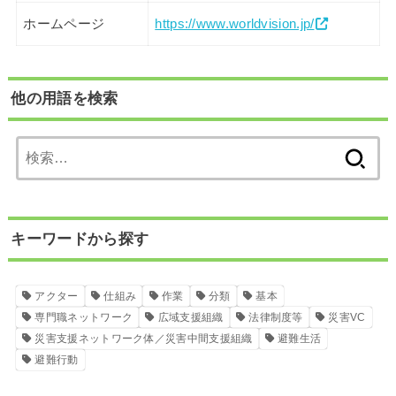
ホームページ
https://www.worldvision.jp/
他の用語を検索
検
索:
キーワードから探す
アクター
仕組み
作業
分類
基本
専門職ネットワーク
広域支援組織
法律制度等
災害VC
災害支援ネットワーク体／災害中間支援組織
避難生活
避難行動