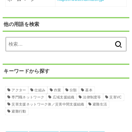
他の用語を検索
検
索:
キーワードから探す
アクター
仕組み
作業
分類
基本
専門職ネットワーク
広域支援組織
法律制度等
災害VC
災害支援ネットワーク体／災害中間支援組織
避難生活
避難行動