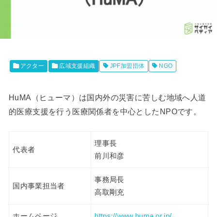
アクター
広域支援組織
JPF加盟団体
NGO
HuMA（ヒューマ）は国内外の災害に苦しむ地域へ人道
的医療支援を行う医療関係者を中心としたNPOです。
理事長
代表者
前川和彦
事務局長
国内事業担当者
高取剛充
ホームページ
https://www.huma.or.jp/