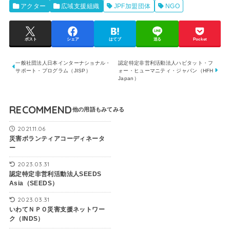
アクター
広域支援組織
JPF加盟団体
NGO
ポスト
シェア
はてブ
送る
Pocket
一般社団法人日本インターナショナル・
認定特定非営利活動法人ハビタット・フ
サポート・プログラム（JISP）
ォー・ヒューマニティ・ジャパン（HFH
Japan）
RECOMMEND
2021.11.06
災害ボランティアコーディネータ
ー
2023.03.31
認定特定非営利活動法人SEEDS
Asia（SEEDS）
2023.03.31
いわてＮＰＯ災害支援ネットワー
ク（INDS）