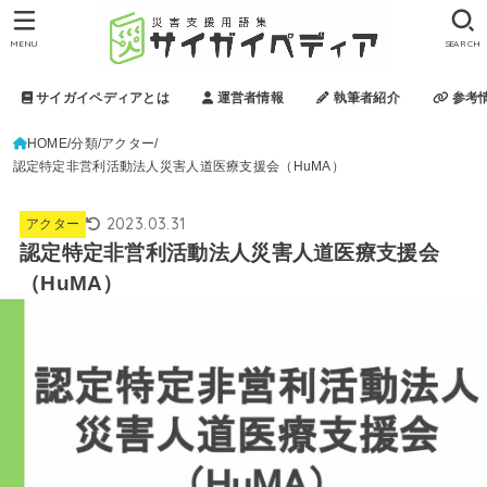
MENU
SEARCH
サイガイペディアとは
運営者情報
執筆者紹介
参考
HOME
分類
アクター
認定特定非営利活動法人災害人道医療支援会（HuMA）
2023.03.31
アクター
認定特定非営利活動法人災害人道医療支援会
（HuMA）