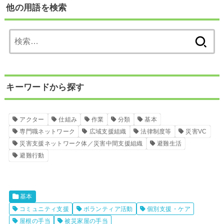
他の用語を検索
検
索:
キーワードから探す
アクター
仕組み
作業
分類
基本
専門職ネットワーク
広域支援組織
法律制度等
災害VC
災害支援ネットワーク体／災害中間支援組織
避難生活
避難行動
基本
コミュニティ支援
ボランティア活動
個別支援・ケア
屋根の手当
被災家屋の手当