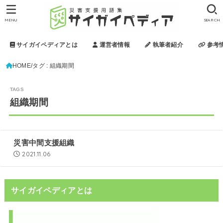
MENU
SEARCH
サイガイペディアとは
運営者情報
執筆者紹介
参考
HOME
タグ : 組織期間
組織期間
災害中間支援組織
2021.11.06
サイガイペディアとは