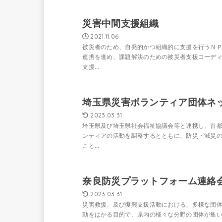
災害中間支援組織
2021.11.06
被災者のため、自発的かつ組織的に支援を行うＮ
連携を進め、課題解決のための被災者支援コーディ
支援...
埼玉県災害ボランティア団体ネ
2023.03.31
埼玉県及び埼玉県社会福祉協議会等と連携し、首
ンティアの活動を調整するとともに、防災・減災
こと...
奈良防災プラットフォーム連絡
2023.03.31
災害救援、及び復興支援活動における、多様な団
動をはかる目的で、県内の様々な分野の団体が集い発