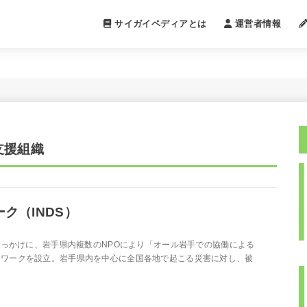
サイガイペディアとは
運営者情報
支援組織
ク（INDS）
きっかけに、岩手県内複数のNPOにより「オール岩手での協働による
トワークを設立。岩手県内を中心に全国各地で起こる災害に対し、被