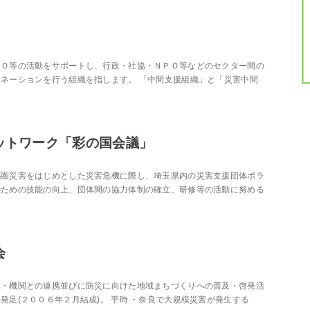
ＰＯ等の活動をサポートし、行政・社協・ＮＰＯ等などのセクター間の
ネーションを行う組織を指します。 「中間支援組織」と「災害中間
ットワーク「彩の国会議」
都圏災害をはじめとした災害危機に際し、埼玉県内の災害支援団体ボラ
のための技能の向上、団体間の協力体制の確立、研修等の活動に努める
会
体・機関との連携並びに防災に向けた地域まちづくりへの普及・啓発活
足(２００６年２月結成)。 平時 ・奈良で大規模災害が発生する